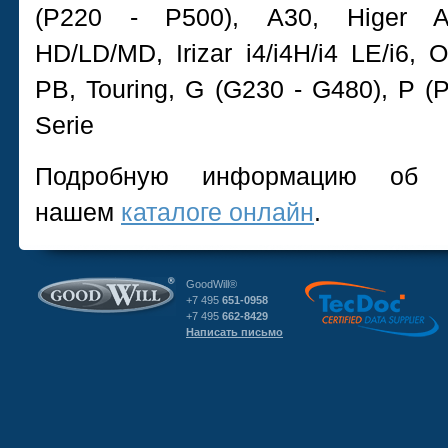
(P220 - P500),
A30, Higer 
HD/LD/MD,
Irizar i4/i4H/i4 LE/i6,
O
PB,
Touring,
G (G230 - G480),
P (
Serie
Подробную информацию об 
нашем
каталоге онлайн
.
GoodWill®
+7 495
651-0958
+7 495
662-8429
Написать письмо